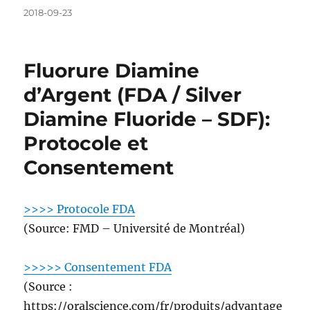
Posted
2018-09-23
on
Fluorure Diamine
d’Argent (FDA / Silver
Diamine Fluoride – SDF):
Protocole et
Consentement
>>>> Protocole FDA
(Source: FMD – Université de Montréal)
>>>>> Consentement FDA
(Source :
https://oralscience.com/fr/produits/advantage