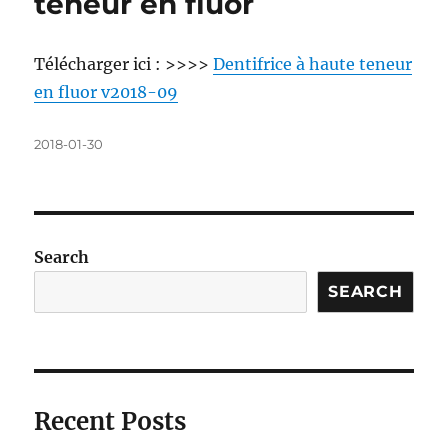
teneur en fluor
Télécharger ici : >>>>
Dentifrice à haute teneur
en fluor v2018-09
Posted
2018-01-30
on
Search
SEARCH
Recent Posts