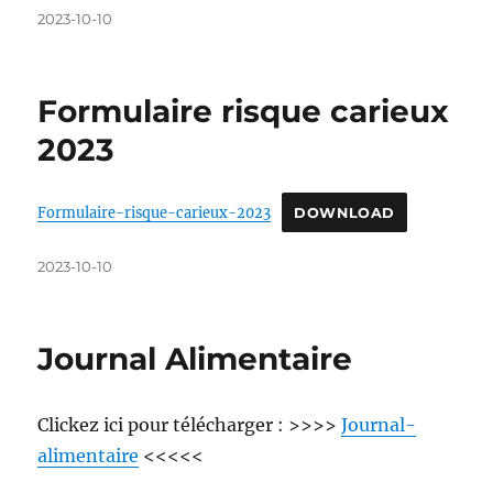
Posted
2023-10-10
on
Formulaire risque carieux
2023
Formulaire-risque-carieux-2023
DOWNLOAD
Posted
2023-10-10
on
Journal Alimentaire
Clickez ici pour télécharger : >>>>
Journal-
alimentaire
<<<<<