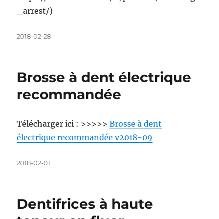
_arrest/)
Posted
2018-02-28
on
Brosse à dent électrique
recommandée
Télécharger ici : >>>>>
Brosse à dent
électrique recommandée v2018-09
Posted
2018-02-01
on
Dentifrices à haute